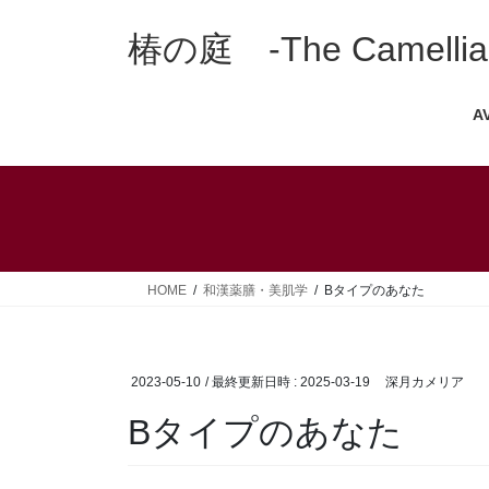
コ
ナ
ン
ビ
椿の庭 -The Camellia 
テ
ゲ
ン
ー
A
ツ
シ
へ
ョ
ス
ン
キ
に
ッ
移
プ
動
HOME
和漢薬膳・美肌学
Bタイプのあなた
2023-05-10
/ 最終更新日時 :
2025-03-19
深月カメリア
Bタイプのあなた