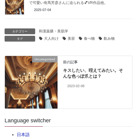
で可愛い有馬芳彦さんに迫られる💕VR作品他。
2025-07-04
和漢薬膳・美肌学
カテゴリー
大人向け
美容
食べ物
飲み物
タグ
Uncategorized
前の記事
キスしたい、咥えてみたい。そ
んな色っぽ爪とは？
2023-02-08
Language switcher
日本語