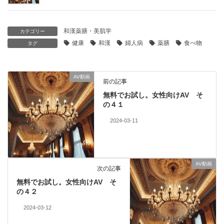
和漢薬膳・美肌学
カテゴリー
健康
和漢
婦人病
薬膳
食べ物
タグ
AV動画
前の記事
無料でお試し。女性向けAV そ
の４１
2024-03-11
AV動画
次の記事
無料でお試し。女性向けAV そ
の４２
2024-03-12