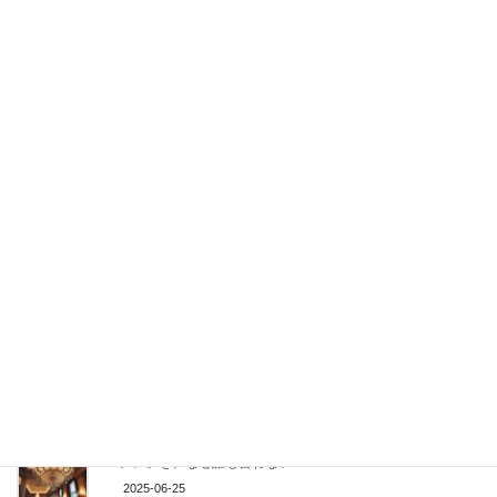
食べ過ぎは注意が必要な佃煮ですが、白ご飯には本当に合うの
で、ぜひ作って召し上がって下さいね！
関連記事
和漢薬膳 レシピ集
2024-05-08
繰り返されるダイエットの沼。脱却するために本当に必要な
「アレ」を、なぜ誰も言わない？
2025-06-25